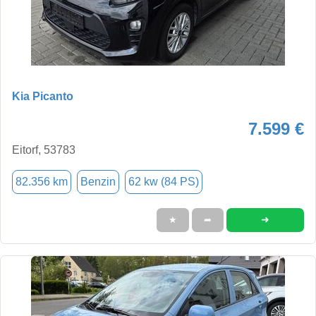
Kia Picanto
7.599 €
Eitorf, 53783
82.356 km
Benzin
62 kw (84 PS)
➜
★
➦