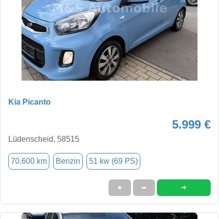
Kia Picanto
5.999 €
Lüdenscheid, 58515
70.600 km
Benzin
51 kw (69 PS)
➜
★
➦