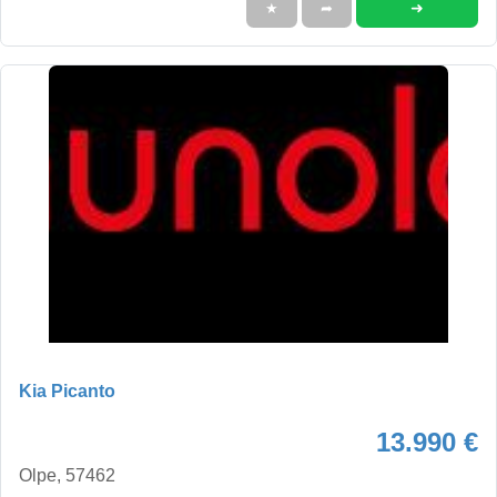
➜
★
➦
Kia Picanto
13.990 €
Olpe, 57462