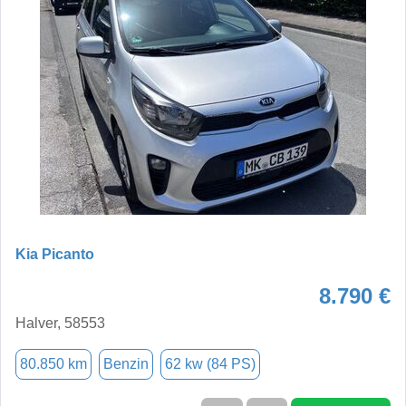
Kia Picanto
8.790 €
Halver, 58553
80.850 km
Benzin
62 kw (84 PS)