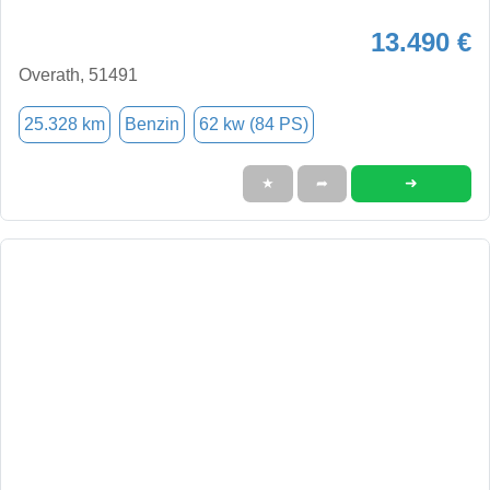
13.490 €
Overath, 51491
25.328 km
Benzin
62 kw (84 PS)
➜
★
➦