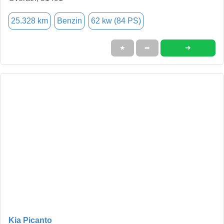
25.328 km
Benzin
62 kw (84 PS)
➜
★
➦
Kia Picanto