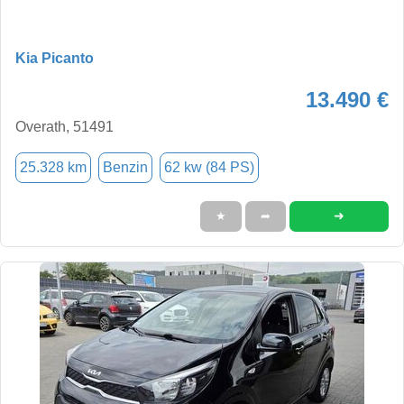
Kia Picanto
13.490 €
Overath, 51491
25.328 km
Benzin
62 kw (84 PS)
➜
★
➦