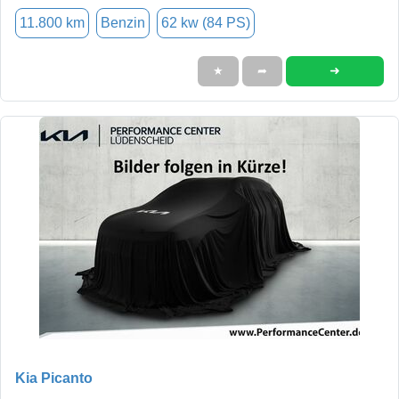
11.800 km
Benzin
62 kw (84 PS)
➜
★
➦
Kia Picanto