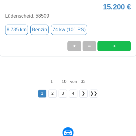
15.200 €
Lüdenscheid, 58509
8.735 km
Benzin
74 kw (101 PS)
➜
★
➦
1 - 10 von 33
1
2
3
4
❯
❯❯