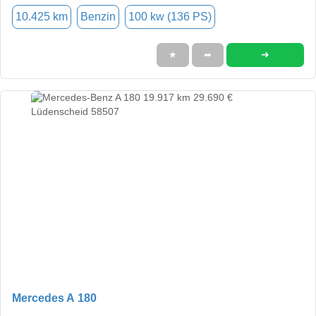
10.425 km
Benzin
100 kw (136 PS)
➜
★
➦
Mercedes A 180