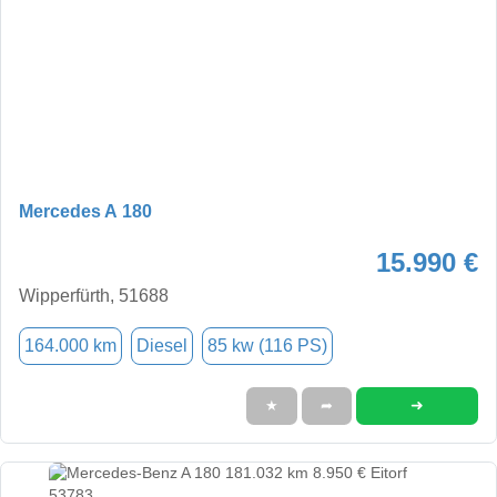
Mercedes A 180
15.990 €
Wipperfürth, 51688
164.000 km
Diesel
85 kw (116 PS)
➜
★
➦