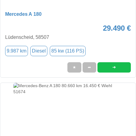
Mercedes A 180
29.490 €
Lüdenscheid, 58507
9.987 km
Diesel
85 kw (116 PS)
➜
★
➦