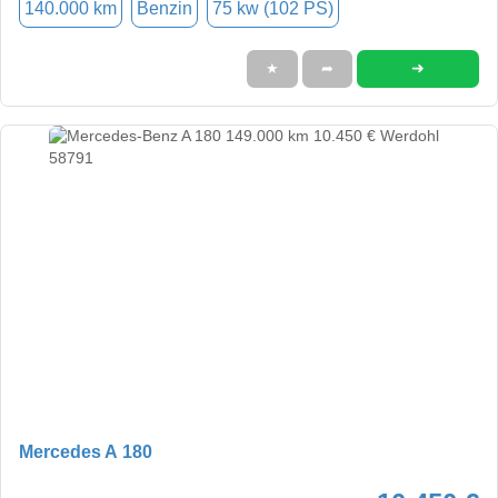
140.000 km
Benzin
75 kw (102 PS)
➜
★
➦
Mercedes A 180