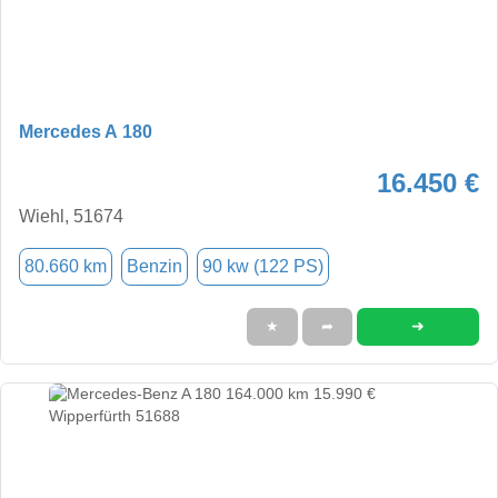
Mercedes A 180
16.450 €
Wiehl, 51674
80.660 km
Benzin
90 kw (122 PS)
➜
★
➦