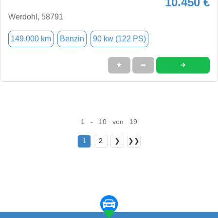
10.450 €
Werdohl, 58791
149.000 km
Benzin
90 kw (122 PS)
➜
★
➦
1 - 10 von 19
1
2
❯
❯❯