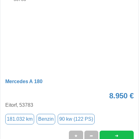
Mercedes A 180
8.950 €
Eitorf, 53783
181.032 km
Benzin
90 kw (122 PS)
➜
★
➦