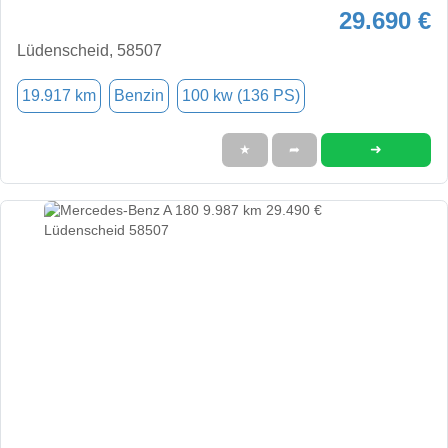
29.690 €
Lüdenscheid, 58507
19.917 km
Benzin
100 kw (136 PS)
➜
★
➦