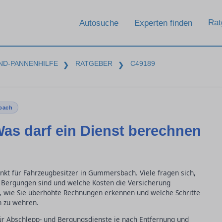
Rat
Autosuche
Experten finden
ND-PANNENHILFE
RATGEBER
C49189
❯
❯
bach
as darf ein Dienst berechnen
unkt für Fahrzeugbesitzer in Gummersbach. Viele fragen sich,
d Bergungen sind und welche Kosten die Versicherung
e, wie Sie überhöhte Rechnungen erkennen und welche Schritte
 zu wehren.
ür Abschlepp- und Bergungsdienste je nach Entfernung und