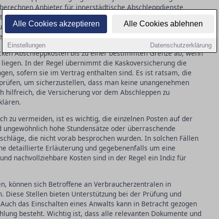
 berechnen Anbieter für innerstädtische Abschleppdienste
rtere Bergungen auf Autobahnen oder bei schwer zugänglichen
Alle Cookies akzeptieren
Alle Cookies ablehnen
usfallen. Daher ist es wichtig, vorab ein Preisangebot
en zu vermeiden.
Einstellungen
Datenschutzerklärung
ken Abschleppkosten bis zu einer bestimmten Grenze ab, wenn
liegen. In der Regel übernimmt die Kaskoversicherung die
en, sofern sie im Vertrag enthalten sind. Es ist ratsam, die
 prüfen, um sicherzustellen, dass man keine unangenehmen
h hilfreich, die Versicherung vor dem Abschleppen zu
klären.
u vermeiden, ist es wichtig, die einzelnen Posten auf der
nd ungewöhnlich hohe Stundensätze oder überraschende
schläge, die nicht vorab besprochen wurden. In solchen Fällen
ne detaillierte Erläuterung und gegebenenfalls um eine
und nachvollziehbare Kosten sind in der Regel ein Indiz für
n, können sich Betroffene an Verbraucherzentralen in
Diese Stellen bieten Unterstützung bei der Prüfung und
Auch das Einschalten eines Anwalts kann in Betracht gezogen
hlung besteht. Wichtig ist, dass alle relevanten Dokumente und