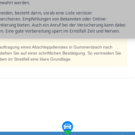
bewahrt werden.
rmeiden, besteht darin, vorab eine Liste seriöser
erchieren. Empfehlungen von Bekannten oder Online-
tierung bieten. Auch ein Anruf bei der Versicherung kann dabei
n. Eine gute Vorbereitung spart im Ernstfall Zeit und Nerven.
eauftragung eines Abschleppdienstes in Gummersbach nach
ehen Sie auf einer schriftlichen Bestätigung. So vermeiden Sie
 im Streitfall eine klare Grundlage.