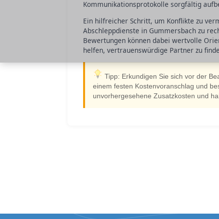
Kommunikationsprotokolle sorgfältig auf
Ein hilfreicher Schritt, um Konflikte zu ve
Abschleppdienste in Gummersbach zu rech
Bewertungen können dabei wertvolle Orien
helfen, vertrauenswürdige Partner zu finde
Tipp: Erkundigen Sie sich vor der B
einem festen Kostenvoranschlag und best
unvorhergesehene Zusatzkosten und haben