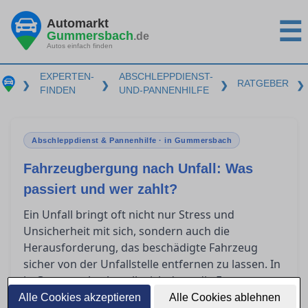
Automarkt
☰
Gummersbach
.de
Autos einfach finden
EXPERTEN-
ABSCHLEPPDIENST-
RATGEBER
❯
❯
❯
❯
FINDEN
UND-PANNENHILFE
Abschleppdienst & Pannenhilfe · in Gummersbach
Fahrzeugbergung nach Unfall: Was
passiert und wer zahlt?
Ein Unfall bringt oft nicht nur Stress und
Unsicherheit mit sich, sondern auch die
Herausforderung, das beschädigte Fahrzeug
sicher von der Unfallstelle entfernen zu lassen. In
in Gummersbach stellt sich dann die Frage,
welche Versicherung welche Kosten übernimmt
Alle Cookies akzeptieren
Alle Cookies ablehnen