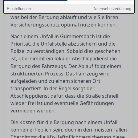
und welche Schritte zu beachten sind. Dieser
Einstellungen
Ratgeber bietet Orientierung, damit Sie wissen,
Datenschutzerklärung
was bei der Bergung abläuft und wie Sie Ihren
Versicherungsschutz optimal nutzen können.
Nach einem Unfall in Gummersbach ist die
Priorität, die Unfallstelle abzusichern und die
Polizei zu verständigen. Sobald dies geschehen
ist, übernimmt ein lokaler
die
Abschleppdienst
Bergung des Fahrzeugs. Der Ablauf folgt einem
strukturierten Prozess: Das Fahrzeug wird
aufgeladen und zu einem sicheren Ort
transportiert. In der Regel sorgt der
Abschleppdienst dafür, dass die Straße schnell
wieder frei ist und eventuelle Gefährdungen
vermieden werden.
Die Kosten für die Bergung nach einem Unfall
können erheblich sein, doch in den meisten Fällen
übernimmt die Kfz-Haftpflichtversicherung diese