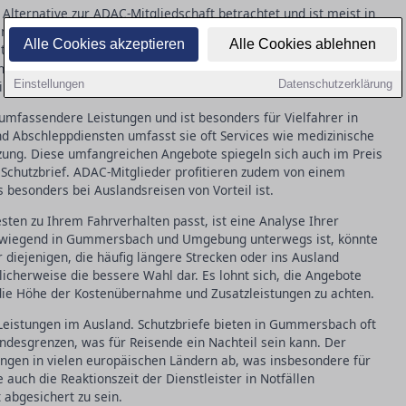
e Alternative zur ADAC-Mitgliedschaft betrachtet und ist meist in
mersbach bieten viele Versicherer diesen Service an, der
Alle Cookies akzeptieren
Alle Cookies ablehnen
etwagenkosten deckt. Allerdings können die Leistungen im
de eine wichtige Überlegung darstellt. Die Kosten sind in der
Einstellungen
Datenschutzerklärung
iieren die genauen Leistungen stark zwischen den Anbietern.
umfassendere Leistungen und ist besonders für Vielfahrer in
 Abschleppdiensten umfasst sie oft Services wie medizinische
tzung. Diese umfangreichen Angebote spiegeln sich auch im Preis
m Schutzbrief. ADAC-Mitglieder profitieren zudem von einem
besonders bei Auslandsreisen von Vorteil ist.
ten zu Ihrem Fahrverhalten passt, ist eine Analyse Ihrer
vorwiegend in Gummersbach und Umgebung unterwegs ist, könnte
r diejenigen, die häufig längere Strecken oder ins Ausland
licherweise die bessere Wahl dar. Es lohnt sich, die Angebote
 die Höhe der Kostenübernahme und Zusatzleistungen zu achten.
er Leistungen im Ausland. Schutzbriefe bieten in Gummersbach oft
ndesgrenzen, was für Reisende ein Nachteil sein kann. Der
gen in vielen europäischen Ländern ab, was insbesondere für
e auch die Reaktionszeit der Dienstleister in Notfällen
 abgesichert zu sein.