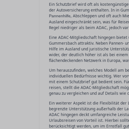
Ein Schutzbrief wird oft als kostengünstig
der Autoversicherung enthalten. In in Gum
, Abschleppen und oft auch Mi
Pannenhilfe
Ausland eingeschränkt sein, was für Reisen
Regel niedriger als beim ADAC, jedoch var
Eine ADAC-Mitgliedschaft hingegen bietet 
Gummersbach attraktiv. Neben Pannen- und
Hilfe im Ausland und juristische Unterstü
wider, der deutlich höher ist als bei eine
flächendeckenden Netzwerk in Europa, was 
Um herauszufinden, welches Modell am bes
individuellen Bedürfnisse wichtig. Wer 
mit einem Schutzbrief gut bedient sein. Fü
reisen, stellt die ADAC-Mitgliedschaft mög
genau zu vergleichen und auf Details wie
Ein weiterer Aspekt ist die Flexibilität d
begrenzte Unterstützung außerhalb der La
ADAC hingegen deckt umfangreiche Leistun
Urlaubsreisen von Vorteil ist. Hierbei sollt
berücksichtigt werden, um im Ernstfall gut