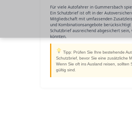
Für viele Autofahrer in Gummersbach spiel
Ein Schutzbrief ist oft in der Autoversich
Mitgliedschaft mit umfassenden Zusatzlei
und Kombinationsangebote berücksichtigt 
Schutzbrief ausreichend abgesichert sein,
könnten.
Tipp: Prüfen Sie Ihre bestehende Au
Schutzbrief, bevor Sie eine zusätzliche 
Wenn Sie oft ins Ausland reisen, sollten
gültig sind.