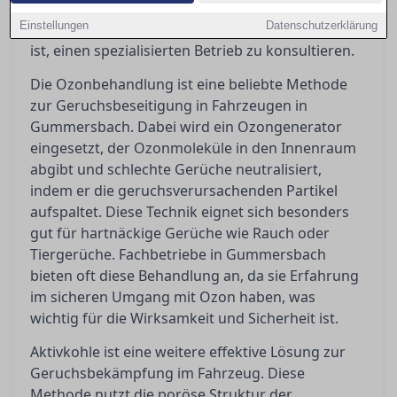
Ozonbehandlungen, Aktivkohleeinsätze und
Einstellungen
Datenschutzerklärung
Tiefenreinigungen und erklärt, wann es sinnvoll
ist, einen spezialisierten Betrieb zu konsultieren.
Die Ozonbehandlung ist eine beliebte Methode
zur Geruchsbeseitigung in Fahrzeugen in
Gummersbach. Dabei wird ein Ozongenerator
eingesetzt, der Ozonmoleküle in den Innenraum
abgibt und schlechte Gerüche neutralisiert,
indem er die geruchsverursachenden Partikel
aufspaltet. Diese Technik eignet sich besonders
gut für hartnäckige Gerüche wie Rauch oder
Tiergerüche. Fachbetriebe in Gummersbach
bieten oft diese Behandlung an, da sie Erfahrung
im sicheren Umgang mit Ozon haben, was
wichtig für die Wirksamkeit und Sicherheit ist.
Aktivkohle ist eine weitere effektive Lösung zur
Geruchsbekämpfung im Fahrzeug. Diese
Methode nutzt die poröse Struktur der