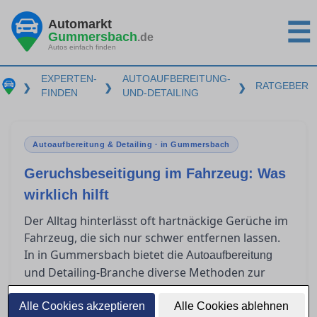
Automarkt
☰
Gummersbach
.de
Autos einfach finden
EXPERTEN-
AUTOAUFBEREITUNG-
RATGEBER
❯
❯
❯
FINDEN
UND-DETAILING
Autoaufbereitung & Detailing · in Gummersbach
Geruchsbeseitigung im Fahrzeug: Was
wirklich hilft
Der Alltag hinterlässt oft hartnäckige Gerüche im
Fahrzeug, die sich nur schwer entfernen lassen.
In in Gummersbach bietet die
Autoaufbereitung
und Detailing-Branche diverse Methoden zur
Geruchsbeseitigung an. Dieser Ratgeber gibt
einen Überblick über effektive Verfahren wie
Alle Cookies akzeptieren
Alle Cookies ablehnen