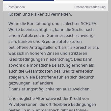
Alternativen auf und helfen Ihnen dabei, die
Einstellungen
Datenschutzerklärung
richtige Entscheidung zu treffen, um unnötige
Kosten und Risiken zu vermeiden.
Wenn die Bonität aufgrund schlechter SCHUFA-
Werte beeinträchtigt ist, kann die Suche nach
einem Autokredit in Gummersbach schwierig
sein. Banken und Kreditinstitute stufen
betroffene Antragsteller oft als risikoreicher ein,
was sich in höheren Zinsen und strikteren
Kreditbedingungen niederschlägt. Dies kann
sowohl die monatliche Belastung erhöhen als
auch die Gesamtkosten des Kredits erheblich
steigern. Viele Betroffene fühlen sich dadurch
gezwungen, auf andere
Finanzierungsmöglichkeiten auszuweichen.
Eine mögliche Alternative ist der Kredit von
Privatpersonen, die oft flexiblere Bedingungen
bieten. In in Gummersbach gibt es Online-