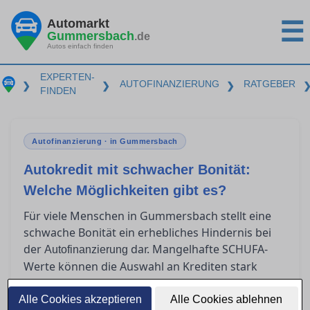
Automarkt
☰
Gummersbach
.de
Autos einfach finden
EXPERTEN-
AUTOFINANZIERUNG
RATGEBER
❯
❯
❯
FINDEN
Autofinanzierung · in Gummersbach
Autokredit mit schwacher Bonität:
Welche Möglichkeiten gibt es?
Für viele Menschen in Gummersbach stellt eine
schwache Bonität ein erhebliches Hindernis bei
der
dar. Mangelhafte SCHUFA-
Autofinanzierung
Werte können die Auswahl an Krediten stark
einschränken und zu höheren Zinsen führen. In
diesem Artikel zeigen wir Ihnen realistische
Alle Cookies akzeptieren
Alle Cookies ablehnen