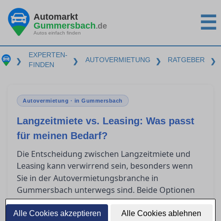
Automarkt
☰
Gummersbach
.de
Autos einfach finden
EXPERTEN-
AUTOVERMIETUNG
RATGEBER
❯
❯
❯
❯
FINDEN
Autovermietung · in Gummersbach
Langzeitmiete vs. Leasing: Was passt
für meinen Bedarf?
Die Entscheidung zwischen Langzeitmiete und
kann verwirrend sein, besonders wenn
Leasing
Sie in der Autovermietungsbranche in
Gummersbach unterwegs sind. Beide Optionen
haben spezifische Vorteile und unterschiedliche
Kostenstrukturen, die je nach individueller
Alle Cookies akzeptieren
Alle Cookies ablehnen