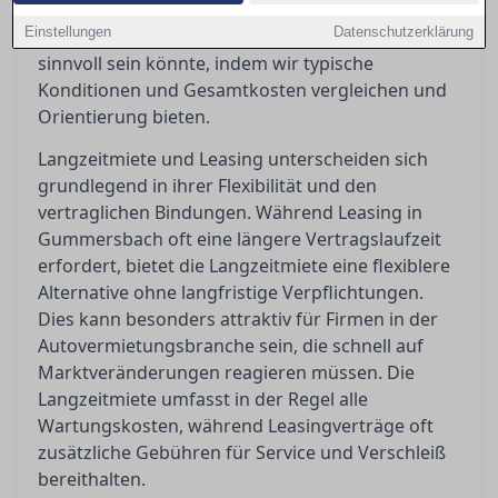
Nutzung und Bedarf variieren können. In diesem
Einstellungen
Datenschutzerklärung
Artikel beleuchten wir, welche Option für Sie
sinnvoll sein könnte, indem wir typische
Konditionen und Gesamtkosten vergleichen und
Orientierung bieten.
Langzeitmiete und Leasing unterscheiden sich
grundlegend in ihrer Flexibilität und den
vertraglichen Bindungen. Während Leasing in
Gummersbach oft eine längere Vertragslaufzeit
erfordert, bietet die Langzeitmiete eine flexiblere
Alternative ohne langfristige Verpflichtungen.
Dies kann besonders attraktiv für Firmen in der
Autovermietungsbranche sein, die schnell auf
Marktveränderungen reagieren müssen. Die
Langzeitmiete umfasst in der Regel alle
Wartungskosten, während Leasingverträge oft
zusätzliche Gebühren für Service und Verschleiß
bereithalten.