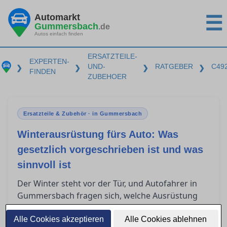
Automarkt
☰
Gummersbach
.de
Autos einfach finden
ERSATZTEILE-
EXPERTEN-
UND-
RATGEBER
C49
❯
❯
❯
❯
FINDEN
ZUBEHOER
Ersatzteile & Zubehör · in Gummersbach
Winterausrüstung fürs Auto: Was
gesetzlich vorgeschrieben ist und was
sinnvoll ist
Der Winter steht vor der Tür, und Autofahrer in
Gummersbach fragen sich, welche Ausrüstung
entscheidend ist, um sicher durch die kalte
Jahreszeit zu kommen. Die situative
Alle Cookies akzeptieren
Alle Cookies ablehnen