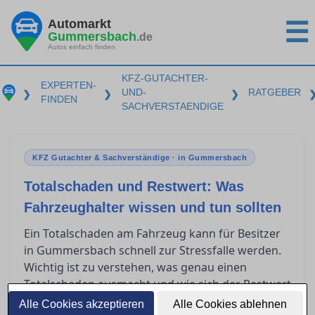
Automarkt
☰
Gummersbach
.de
Autos einfach finden
KFZ-GUTACHTER-
EXPERTEN-
UND-
RATGEBER
❯
❯
❯
FINDEN
SACHVERSTAENDIGE
KFZ Gutachter & Sachverständige · in Gummersbach
Totalschaden und Restwert: Was
Fahrzeughalter wissen und tun sollten
Ein Totalschaden am Fahrzeug kann für Besitzer
in Gummersbach schnell zur Stressfalle werden.
Wichtig ist zu verstehen, was genau einen
Totalschaden ausmacht und wie sich der Restwert
berechnet. Zudem spielen Restwertbörsen häufig
Alle Cookies akzeptieren
Alle Cookies ablehnen