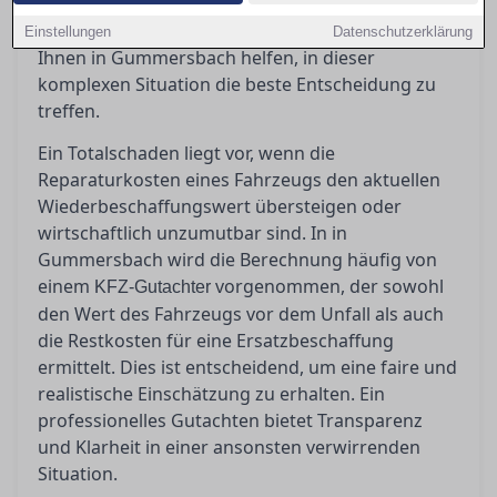
eine Rolle, bei denen man jedoch Vorsicht walten
lassen sollte. Ein erfahrener Gutachter kann
Einstellungen
Datenschutzerklärung
Ihnen in Gummersbach helfen, in dieser
komplexen Situation die beste Entscheidung zu
treffen.
Ein Totalschaden liegt vor, wenn die
Reparaturkosten eines Fahrzeugs den aktuellen
Wiederbeschaffungswert übersteigen oder
wirtschaftlich unzumutbar sind. In in
Gummersbach wird die Berechnung häufig von
einem
vorgenommen, der sowohl
KFZ-Gutachter
den Wert des Fahrzeugs vor dem Unfall als auch
die Restkosten für eine Ersatzbeschaffung
ermittelt. Dies ist entscheidend, um eine faire und
realistische Einschätzung zu erhalten. Ein
professionelles Gutachten bietet Transparenz
und Klarheit in einer ansonsten verwirrenden
Situation.