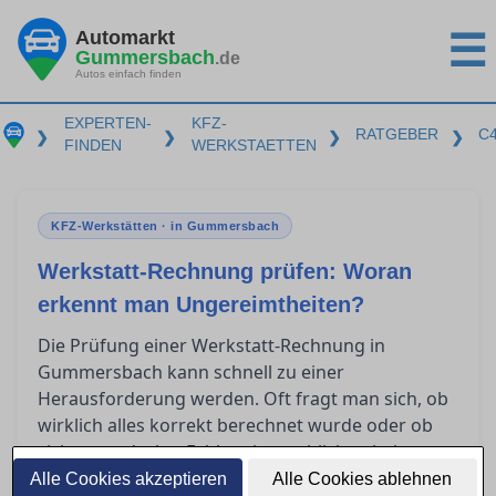
Automarkt
☰
Gummersbach
.de
Autos einfach finden
EXPERTEN-
KFZ-
RATGEBER
C
❯
❯
❯
❯
FINDEN
WERKSTAETTEN
KFZ-Werkstätten · in Gummersbach
Werkstatt-Rechnung prüfen: Woran
erkennt man Ungereimtheiten?
Die Prüfung einer Werkstatt-Rechnung in
Gummersbach kann schnell zu einer
Herausforderung werden. Oft fragt man sich, ob
wirklich alles korrekt berechnet wurde oder ob
sich unentdeckte Fehler eingeschlichen haben.
Um Verständnis für die wesentlichen Bestandteile
Alle Cookies akzeptieren
Alle Cookies ablehnen