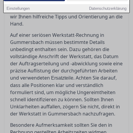
einer seriösen Rechnung zu schaffen und
Einstellungen
potenzielle Ungereimtheiten zu erkennen, geben
Datenschutzerklärung
wir Ihnen hilfreiche Tipps und Orientierung an die
Hand.
Auf einer seriösen Werkstatt-Rechnung in
Gummersbach müssen bestimmte Details
unbedingt enthalten sein. Dazu gehören die
vollständige Anschrift der Werkstatt, das Datum
der Auftragserteilung und -abwicklung sowie eine
präzise Auflistung der durchgeführten Arbeiten
und verwendeten
. Achten Sie darauf,
Ersatzteile
dass alle Positionen klar und verständlich
formuliert sind, um mögliche Ungereimtheiten
schnell identifizieren zu können. Sollten Ihnen
Unklarheiten auffallen, zögern Sie nicht, direkt in
der Werkstatt in Gummersbach nachzufragen.
Besondere Aufmerksamkeit sollten Sie den in
Rechnung gestellten Arbeitszeiten widmen.