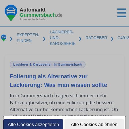
Automarkt
☰
Gummersbach
.de
Autos einfach finden
LACKIERER-
EXPERTEN-
UND-
RATGEBER
C491
❯
❯
❯
❯
FINDEN
KAROSSERIE
Lackierer & Karosserie · in Gummersbach
Folierung als Alternative zur
Lackierung: Was man wissen sollte
In in Gummersbach fragen sich immer mehr
Fahrzeugbesitzer, ob eine Folierung die bessere
Alternative zur herkömmlichen Lackierung ist. Ob
Teil- oder Vollfolierung, es ist wichtig zu wissen,
was diese Techniken leisten können, was sie
Alle Cookies akzeptieren
Alle Cookies ablehnen