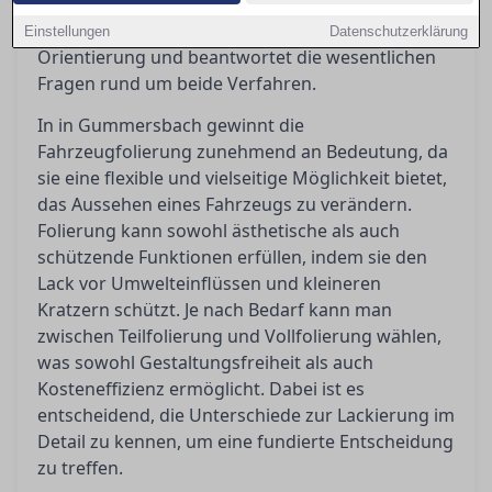
kosten und wann sie gegenüber einer Lackierung
sinnvoller sind. Dieser Artikel bietet eine klare
Einstellungen
Datenschutzerklärung
Orientierung und beantwortet die wesentlichen
Fragen rund um beide Verfahren.
In in Gummersbach gewinnt die
Fahrzeugfolierung zunehmend an Bedeutung, da
sie eine flexible und vielseitige Möglichkeit bietet,
das Aussehen eines Fahrzeugs zu verändern.
Folierung kann sowohl ästhetische als auch
schützende Funktionen erfüllen, indem sie den
Lack vor Umwelteinflüssen und kleineren
Kratzern schützt. Je nach Bedarf kann man
zwischen Teilfolierung und Vollfolierung wählen,
was sowohl Gestaltungsfreiheit als auch
Kosteneffizienz ermöglicht. Dabei ist es
entscheidend, die Unterschiede zur Lackierung im
Detail zu kennen, um eine fundierte Entscheidung
zu treffen.