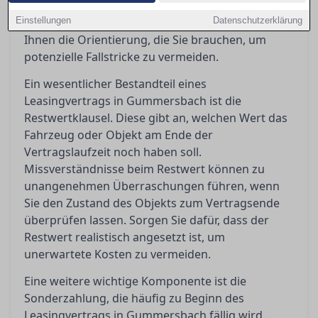
Frage, was passiert, wenn Sie den Vertrag
Einstellungen
vorzeitig beenden möchten. Dieser Artikel gibt
Datenschutzerklärung
Ihnen die Orientierung, die Sie brauchen, um
potenzielle Fallstricke zu vermeiden.
Ein wesentlicher Bestandteil eines
Leasingvertrags in Gummersbach ist die
Restwertklausel. Diese gibt an, welchen Wert das
Fahrzeug oder Objekt am Ende der
Vertragslaufzeit noch haben soll.
Missverständnisse beim Restwert können zu
unangenehmen Überraschungen führen, wenn
Sie den Zustand des Objekts zum Vertragsende
überprüfen lassen. Sorgen Sie dafür, dass der
Restwert realistisch angesetzt ist, um
unerwartete Kosten zu vermeiden.
Eine weitere wichtige Komponente ist die
Sonderzahlung, die häufig zu Beginn des
Leasingvertrags in Gummersbach fällig wird.