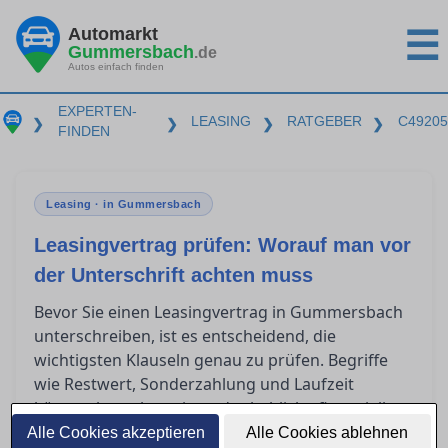
Automarkt
☰
Gummersbach
.de
Autos einfach finden
EXPERTEN-
LEASING
RATGEBER
C49205
❯
❯
❯
❯
FINDEN
Leasing · in Gummersbach
Leasingvertrag prüfen: Worauf man vor
der Unterschrift achten muss
Bevor Sie einen Leasingvertrag in Gummersbach
unterschreiben, ist es entscheidend, die
wichtigsten Klauseln genau zu prüfen. Begriffe
wie Restwert, Sonderzahlung und Laufzeit
können komplex sein und erhebliche finanzielle
Auswirkungen haben. Zudem stellt sich oft die
Alle Cookies akzeptieren
Alle Cookies ablehnen