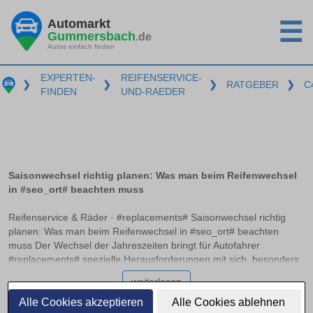
Automarkt
☰
Gummersbach
.de
Autos einfach finden
EXPERTEN-
REIFENSERVICE-
❯
❯
❯
RATGEBER
❯
C
FINDEN
UND-RAEDER
Saisonwechsel richtig planen: Was man beim Reifenwechsel
in #seo_ort# beachten muss
Reifenservice & Räder · #replacements# Saisonwechsel richtig
planen: Was man beim Reifenwechsel in #seo_ort# beachten
muss Der Wechsel der Jahreszeiten bringt für Autofahrer
#replacements# spezielle Herausforderungen mit sich, besonders
wenn es um den Reifenwechsel geht. Die O-bis-O-Regel – von
weiterlesen
Oktober bis Ostern – ist zwar ein nützlicher Anhaltspunkt, reicht
aber oft nicht aus, um wirklich sicher unterwegs zu sein. Zudem
Alle Cookies akzeptieren
Alle Cookies ablehnen