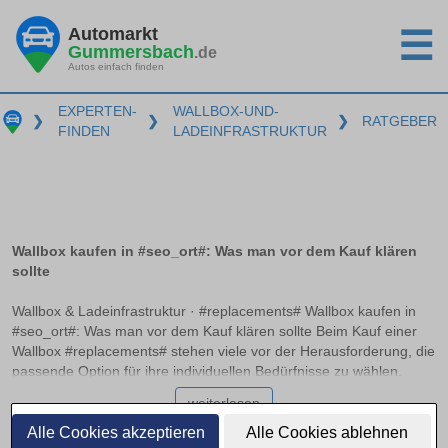
Automarkt
☰
Gummersbach
.de
Autos einfach finden
EXPERTEN-
WALLBOX-UND-
❯
❯
❯
RATGEBER
FINDEN
LADEINFRASTRUKTUR
Wallbox kaufen in #seo_ort#: Was man vor dem Kauf klären
sollte
Wallbox & Ladeinfrastruktur · #replacements# Wallbox kaufen in
#seo_ort#: Was man vor dem Kauf klären sollte Beim Kauf einer
Wallbox #replacements# stehen viele vor der Herausforderung, die
passende Option für ihre individuellen Bedürfnisse zu wählen.
Essentielle Entscheidungskriterien wie Ladeleistung, Anschlussart
weiterlesen
und Smart-Charging-Funktionen spielen hierbei eine
entscheidende Rolle. In diesem Ratgeber erhalten Sie
Alle Cookies akzeptieren
Alle Cookies ablehnen