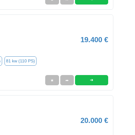
19.400 €
n
81 kw (110 PS)
➜
★
➦
20.000 €