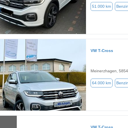
51.000 km
Benzi
VW T-Cross
Meinerzhagen, 585
64.000 km
Benzi
VW T-Cross