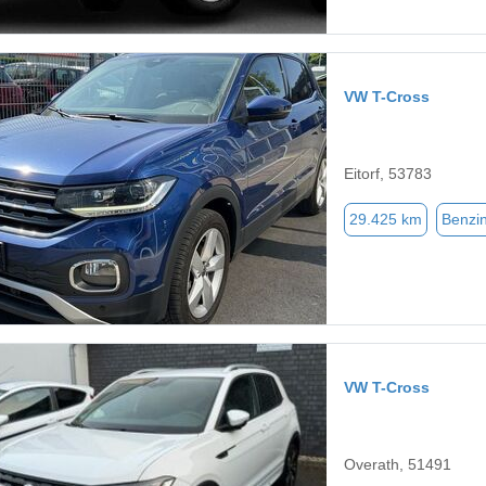
VW T-Cross
Eitorf, 53783
29.425 km
Benzi
VW T-Cross
Overath, 51491