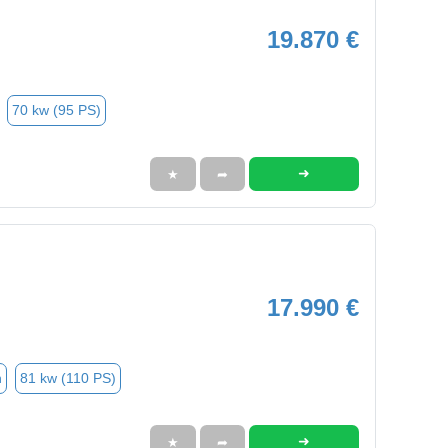
19.870 €
70 kw (95 PS)
➜
★
➦
17.990 €
n
81 kw (110 PS)
➜
★
➦