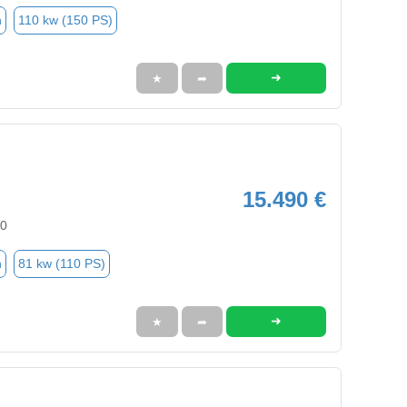
n
110 kw (150 PS)
➜
★
➦
15.490 €
40
n
81 kw (110 PS)
➜
★
➦