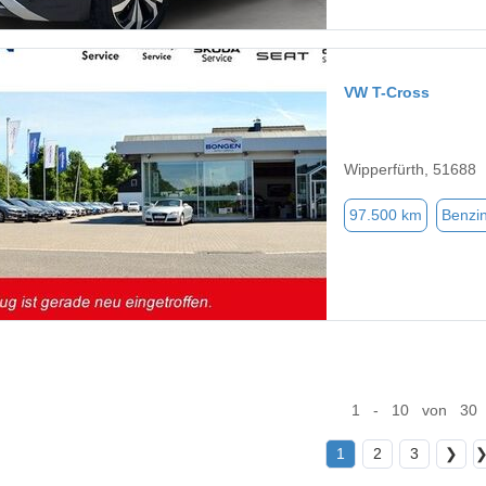
VW T-Cross
Wipperfürth, 51688
97.500 km
Benzi
1 - 10 von 30
1
2
3
❯