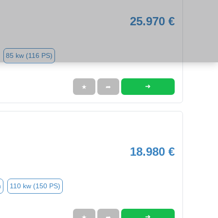
25.970 €
85 kw (116 PS)
➜
★
➦
18.980 €
n
110 kw (150 PS)
➜
★
➦