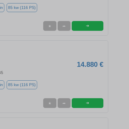
in
85 kw (116 PS)
➜
★
➦
14.880 €
45
in
85 kw (116 PS)
➜
★
➦