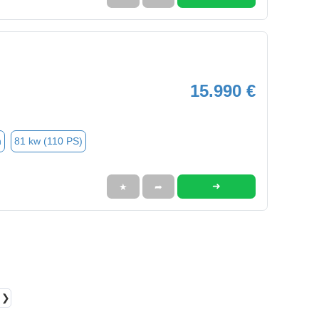
15.990 €
n
81 kw (110 PS)
➜
★
➦
❯❯