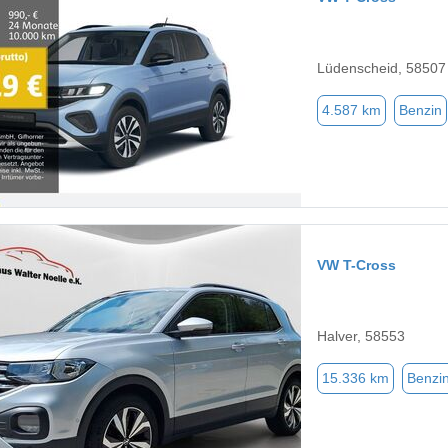
Lüdenscheid, 58507
4.587 km
Benzin
VW T-Cross
Halver, 58553
15.336 km
Benzi