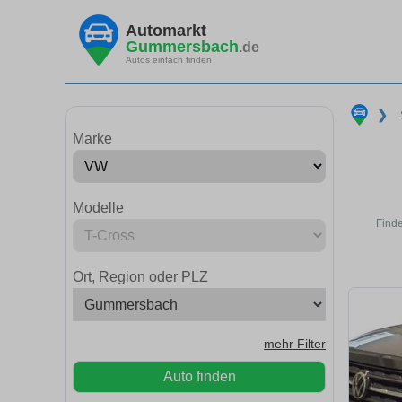
Automarkt
Gummersbach
.de
Autos einfach finden
❯
Marke
Modelle
Find
Ort, Region oder PLZ
mehr Filter
Auto finden