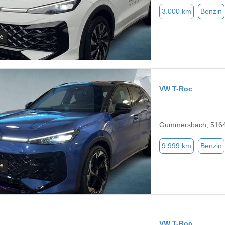
3.000 km
Benzin
VW T-Roc
Gummersbach, 516
9.999 km
Benzin
VW T-Roc