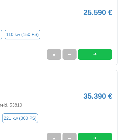
25.590 €
n
110 kw (150 PS)
➜
★
➦
35.390 €
heid, 53819
221 kw (300 PS)
➜
★
➦