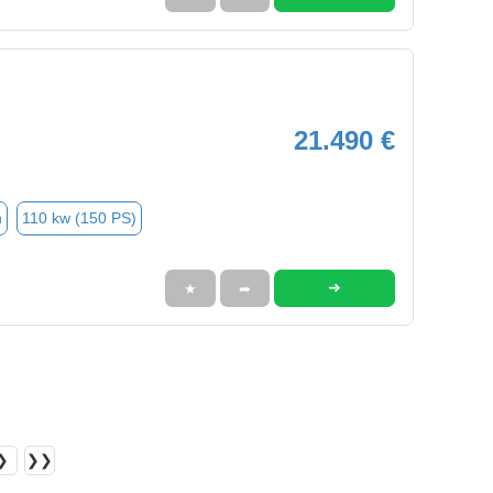
21.490 €
n
110 kw (150 PS)
➜
★
➦
❯
❯❯