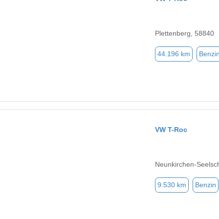
Plettenberg, 58840
44.196 km
Benzi
VW T-Roc
Neunkirchen-Seelsc
9.530 km
Benzin