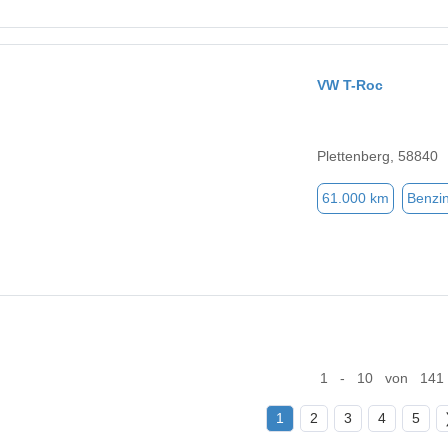
VW T-Roc
Plettenberg, 58840
61.000 km
Benzi
1 - 10 von 141
1
2
3
4
5