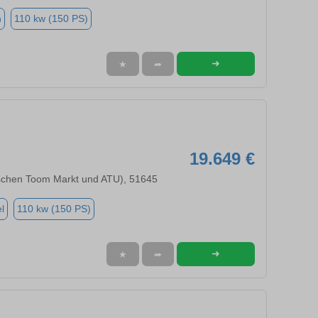
n
110 kw (150 PS)
➜
★
➦
19.649 €
chen Toom Markt und ATU), 51645
l
110 kw (150 PS)
➜
★
➦