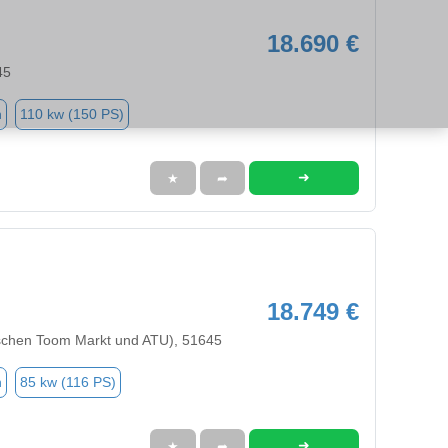
18.690 €
45
n
110 kw (150 PS)
➜
★
➦
18.749 €
chen Toom Markt und ATU), 51645
n
85 kw (116 PS)
➜
★
➦