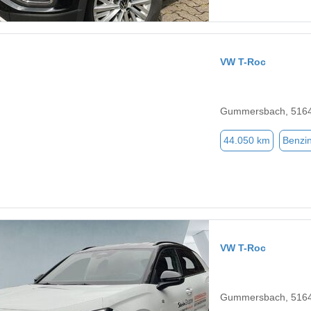
VW T-Roc
Gummersbach, 516
44.050 km
Benzi
VW T-Roc
Gummersbach, 516