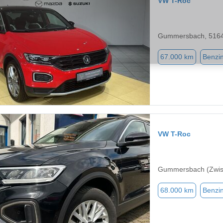
VW T-Roc
Gummersbach, 516
67.000 km
Benzi
VW T-Roc
Gummersbach (Zwis
68.000 km
Benzi