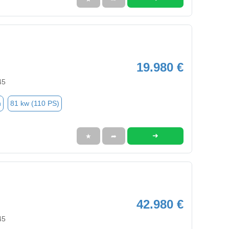
19.980 €
45
n
81 kw (110 PS)
➜
★
➦
42.980 €
45