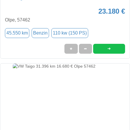
23.180 €
Olpe, 57462
45.550 km
Benzin
110 kw (150 PS)
➜
★
➦