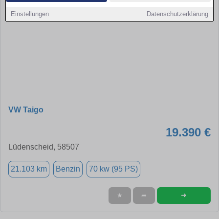
Einstellungen
Datenschutzerklärung
VW Taigo
19.390 €
Lüdenscheid, 58507
21.103 km
Benzin
70 kw (95 PS)
➜
★
➦