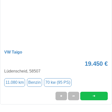
VW Taigo
19.450 €
Lüdenscheid, 58507
11.080 km
Benzin
70 kw (95 PS)
➜
★
➦