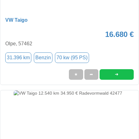
VW Taigo
16.680 €
Olpe, 57462
31.396 km
Benzin
70 kw (95 PS)
➜
★
➦