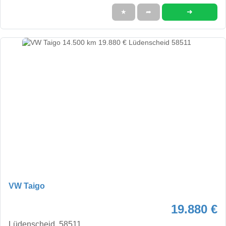
➜
★
➦
VW Taigo
19.880 €
Lüdenscheid, 58511