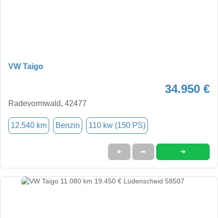
VW Taigo
34.950 €
Radevormwald, 42477
12.540 km
Benzin
110 kw (150 PS)
➜
★
➦