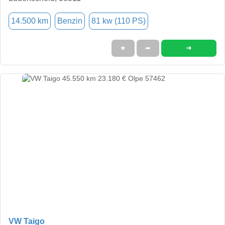
14.500 km
Benzin
81 kw (110 PS)
➜
★
➦
VW Taigo