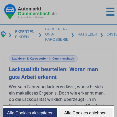
Automarkt
☰
Gummersbach
.de
Autos einfach finden
LACKIERER-
EXPERTEN-
UND-
RATGEBER
C491
❯
❯
❯
❯
FINDEN
KAROSSERIE
Lackierer & Karosserie · in Gummersbach
Lackqualität beurteilen: Woran man
gute Arbeit erkennt
Wer sein Fahrzeug lackieren lässt, wünscht sich
ein makelloses Ergebnis. Doch wie erkennt man,
ob die Lackqualität wirklich überzeugt? In in
Gummersbach geben wir einen klaren Überblick
darüber, was nach einer Lackierung zu prüfen ist,
Alle Cookies akzeptieren
Alle Cookies ablehnen