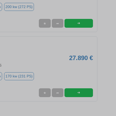
o
200 kw (272 PS)
➜
★
➦
27.890 €
6
o
170 kw (231 PS)
➜
★
➦