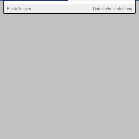
Copyright © 2000 - 2026 | 1A Infosysteme GmbH | Content by: 1a-sites-autos
Einstellungen
Datenschutzerklärung
08.08.2026