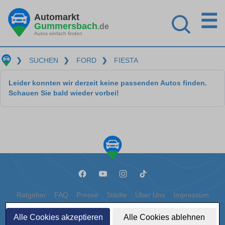
☰
Automarkt
Gummersbach
.de
Autos einfach finden
❯
SUCHEN
❯
FORD
❯
FIESTA
Leider konnten wir derzeit keine passenden Autos finden.
Schauen Sie bald wieder vorbei!
Ratgeber
FAQ
Presse
Städte
Über Uns
Impressum
Datenschutz
Cookies
Alle Cookies akzeptieren
Alle Cookies ablehnen