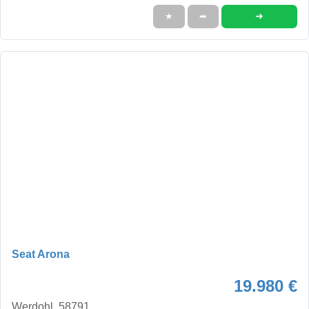
➜
★
➦
Seat Arona
19.980 €
Werdohl, 58791