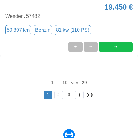
19.450 €
Wenden, 57482
59.397 km
Benzin
81 kw (110 PS)
➜
★
➦
1 - 10 von 29
1
2
3
❯
❯❯