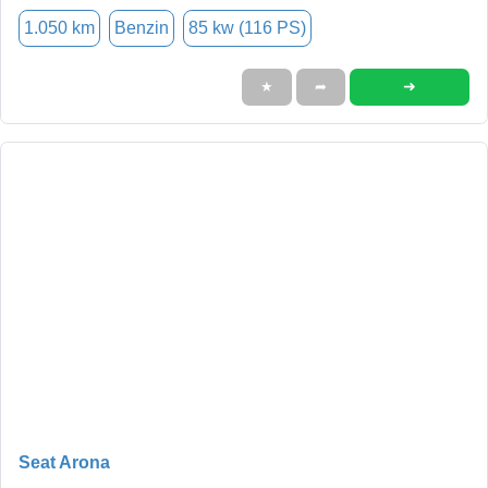
1.050 km
Benzin
85 kw (116 PS)
➜
★
➦
Seat Arona