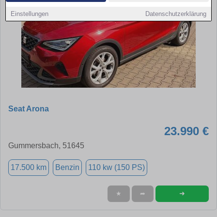
Einstellungen
Datenschutzerklärung
Seat Arona
23.990 €
Gummersbach, 51645
17.500 km
Benzin
110 kw (150 PS)
➜
★
➦