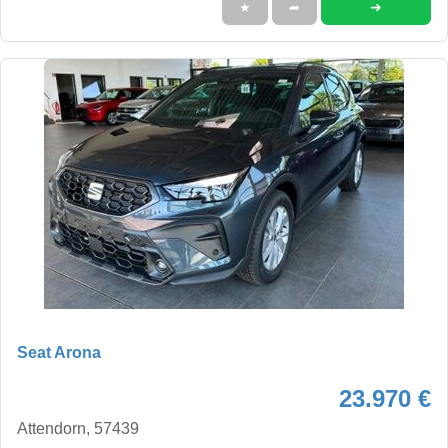
➜
★
➦
Seat Arona
23.970 €
Attendorn, 57439