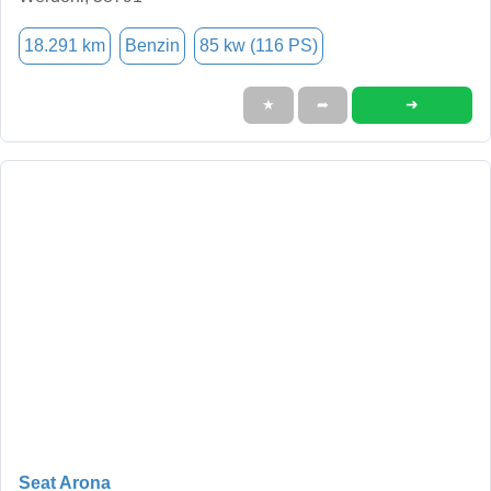
18.291 km
Benzin
85 kw (116 PS)
➜
★
➦
Seat Arona