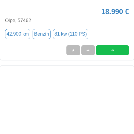
18.990 €
Olpe, 57462
42.900 km
Benzin
81 kw (110 PS)
➜
★
➦