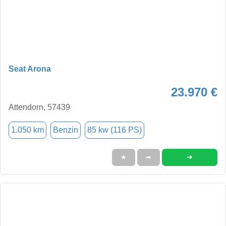
Seat Arona
23.970 €
Attendorn, 57439
1.050 km
Benzin
85 kw (116 PS)
➜
★
➦