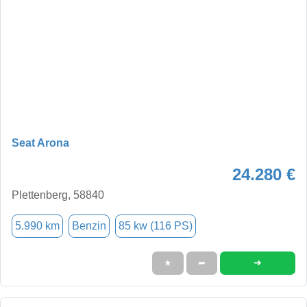
Seat Arona
24.280 €
Plettenberg, 58840
5.990 km
Benzin
85 kw (116 PS)
➜
★
➦