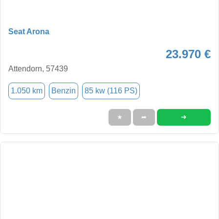
Seat Arona
23.970 €
Attendorn, 57439
1.050 km
Benzin
85 kw (116 PS)
➜
★
➦