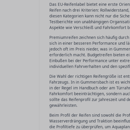
Das EU-Reifenlabel bietet eine erste Ori
Reifen nach drei Kriterien: Rollwiderstan
diesen Kategorien kann nicht nur die Sich
Testberichte von unabhängigen Organisati
Aspekte wie Verschleiß und Fahrkomfort b
Premiumreifen zeichnen sich häufig durch
sich in einer besseren Performance und lä
jedoch oft im Preis nieder, was in Gumm
erforderlich macht. Budgetreifen bieten e
Einbußen bei der Performance unter extre
individuellen Fahrverhalten und den spezi
Die Wahl der richtigen Reifengröße ist en
Fahrzeugs. In in Gummersbach ist es wicht
in der Regel im Handbuch oder am Türrahm
Fahrkomfort beeinträchtigen, sondern auc
sollte das Reifenprofil zur Jahreszeit un
gewährleisten.
Beim Profil der Reifen sind sowohl die Prof
Wasserverdrängung und Traktion beeinflus
die Profiltiefe zu überprüfen, um Aquaplan