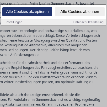
entierungshilfe beim Reifenkauf in Gummersbach. Es bewertet
d, Nasshaftung und externes Rollgeräusch. Eine gute Bewertung in
Alle Cookies akzeptieren
Alle Cookies ablehnen
erheit erhöhen, sondern auch den Kraftstoffverbrauch reduzieren.
onen ergänzen diese Informationen, indem sie zusätzliche
erücksichtigen.
Einstellungen
Datenschutzerklärung
 modernste Technologie und hochwertige Materialien aus, was
ngeren Lebensdauer niederschlägt. Diese Vorteile schlagen sich
ersbach eine bewusste Abwägung zwischen Qualität und Kosten
ine kostengünstige Alternative, allerdings mit möglichen
men Bedingungen. Der richtige Reifen hängt letztlich vom
fischen Anforderungen ab.
tscheidend für die Fahrsicherheit und die Performance des
ig, die Empfehlungen des Fahrzeugherstellers zu beachten, die
en vermerkt sind. Eine falsche Reifengröße kann nicht nur den
h den Verschleiß und den Kraftstoffverbrauch erhöhen. Zudem
d den Witterungsbedingungen passen, um optimale Haftung zu
iltiefe als auch das Design entscheidend, da sie die
sen. Für Autofahrer in Gummersbach ist es wichtig, regelmäßig
ing-Risiken zu minimieren. Reifen mit speziellen Profilen, wie