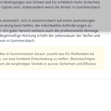
en Bedingungen wie Schnee und Eis erheblich mehr Sicherheit.
le Option sein, insbesondere wenn die Winter in Gummersbach
es essenziell, sich in Gummersbach auf einen zuverlässigen
eratung kann helfen, die individuellen Anforderungen zu
. Ein guter Service umfasst auch die professionelle Montage
 Regelmäßige Wartung erhöht die Lebensdauer der Reifen und
n von in Gummersbach.
ifen in Gummersbach darauf, sowohl das EU-Reifenlabel als
n, um eine fundierte Entscheidung zu treffen. Berücksichtigen
h die langfristigen Vorteile in puncto Sicherheit und Effizienz.