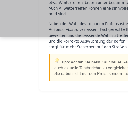
etwa Winterreifen, bieten unter bestimmt
Auch Allwetterreifen können eine sinnvol
mild sind.
Neben der Wahl des richtigen Reifens ist 
zu verlassen. Fachgerechte B
Reifenservice
bewerten und die passende Wahl zu treffen
und die korrekte Auswuchtung der Reifen.
sorgt für mehr Sicherheit auf den Straße
Tipp: Achten Sie beim Kauf neuer Re
auch aktuelle Testberichte zu vergleiche
Sie dabei nicht nur den Preis, sondern auc