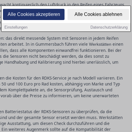
wacht kontinuierlich den Luftdruck in den Reifen eines Fahrzeugs
eit November 2014 ist RDKS für alle neu zugelassenen Pkw in
Alle Cookies akzeptieren
Alle Cookies ablehnen
sollten Autofahrer beim Reifenwechsel darauf achten, dass die
nenfalls neu kalibriert werden. Ein defekter Sensor kann nicht
Einstellungen
Datenschutzerklärung
n auch den Kraftstoffverbrauch erhöhen.
en: das direkt messende System mit Sensoren in jedem Reifen
aten arbeitet. In in Gummersbach führen viele
einen
Werkstätten
len, dass alle Komponenten einwandfrei funktionieren. Bei der
s die Sensoren nicht beschädigt werden, da dies sonst zu
ige Handhabung und Kalibrierung sind hierbei unerlässlich, um
 die Kosten für den RDKS-Service je nach Modell variieren. Ein
 50 und 100 Euro pro Rad kosten, abhängig von Marke und Typ
udem Komplettpakete an, die Sensorprüfung, Austausch und
h vorab über die Preise zu informieren, um keine unerwarteten
en Batteriestatus der RDKS-Sensoren zu überprüfen, da die
r sind und der gesamte Sensor ersetzt werden muss. Werkstätten
ige Ausstattung, um diesen Check durchzuführen und die
Ein weiteres Augenmerk sollte auf die Kompatibilität der