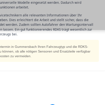
niverselle Modelle eingesetzt werden. Dadurch wird
unktionen arbeitet.
vicetechnikern alle relevanten Informationen über Ihr
n. Dies erleichtert die Arbeit und stellt sicher, dass die
et werden. Zudem sollten Autofahrer den Wartungsintervall
lassen. Ein gut funktionierendes RDKS trägt wesentlich zur
hrzeugs bei.
cetermin in Gummersbach Ihren Fahrzeugtyp und die RDKS-
u können, ob alle nötigen Sensoren und Ersatzteile verfügbar
tzkosten zu vermeiden.