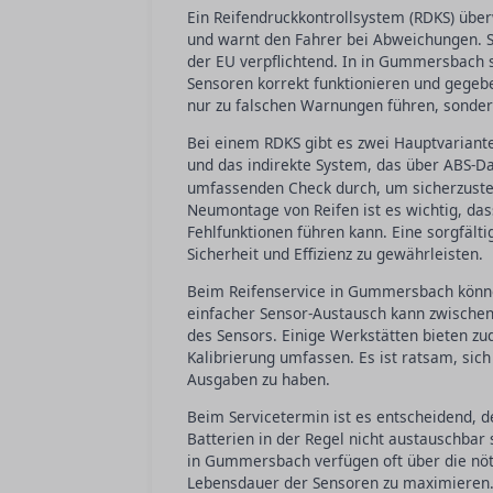
Ein Reifendruckkontrollsystem (RDKS) über
und warnt den Fahrer bei Abweichungen. S
der EU verpflichtend. In in Gummersbach 
Sensoren korrekt funktionieren und gegebe
nur zu falschen Warnungen führen, sonder
Bei einem RDKS gibt es zwei Hauptvariant
und das indirekte System, das über ABS-D
umfassenden Check durch, um sicherzustel
Neumontage von Reifen ist es wichtig, das
Fehlfunktionen führen kann. Eine sorgfält
Sicherheit und Effizienz zu gewährleisten.
Beim Reifenservice in Gummersbach können
einfacher Sensor-Austausch kann zwischen
des Sensors. Einige Werkstätten bieten z
Kalibrierung umfassen. Es ist ratsam, sic
Ausgaben zu haben.
Beim Servicetermin ist es entscheidend, d
Batterien in der Regel nicht austauschba
in Gummersbach verfügen oft über die nöt
Lebensdauer der Sensoren zu maximieren. 