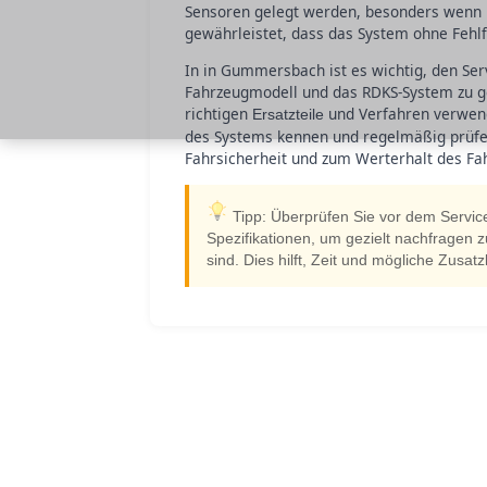
Sensoren gelegt werden, besonders wenn u
gewährleistet, dass das System ohne Fehlf
In in Gummersbach ist es wichtig, den Ser
Fahrzeugmodell und das RDKS-System zu gebe
richtigen
und Verfahren verwend
Ersatzteile
des Systems kennen und regelmäßig prüfen 
Fahrsicherheit und zum Werterhalt des Fa
Tipp: Überprüfen Sie vor dem Servi
Spezifikationen, um gezielt nachfragen z
sind. Dies hilft, Zeit und mögliche Zusa