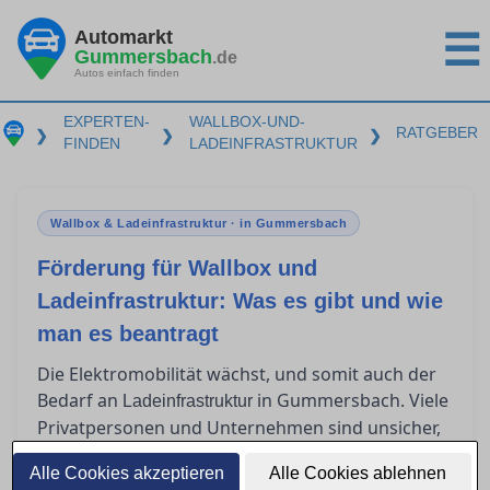
Automarkt
☰
Gummersbach
.de
Autos einfach finden
EXPERTEN-
WALLBOX-UND-
RATGEBER
❯
❯
❯
FINDEN
LADEINFRASTRUKTUR
Wallbox & Ladeinfrastruktur · in Gummersbach
Förderung für Wallbox und
Ladeinfrastruktur: Was es gibt und wie
man es beantragt
Die Elektromobilität wächst, und somit auch der
Bedarf an
in Gummersbach. Viele
Ladeinfrastruktur
Privatpersonen und Unternehmen sind unsicher,
welche Förderprogramme für Wallboxen und
Alle Cookies akzeptieren
Alle Cookies ablehnen
Ladeinfrastruktur existieren und wie diese zu