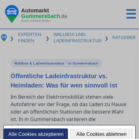
Automarkt
☰
Gummersbach
.de
Autos einfach finden
EXPERTEN-
WALLBOX-UND-
RATGEBER
❯
❯
❯
FINDEN
LADEINFRASTRUKTUR
Wallbox & Ladeinfrastruktur · in Gummersbach
Öffentliche Ladeinfrastruktur vs.
Heimladen: Was für wen sinnvoll ist
Im Bereich der Elektromobilität stehen viele
Autofahrer vor der Frage, ob das Laden zu Hause
oder an öffentlichen Stationen die bessere Wahl
ist. In in Gummersbach variieren die
Anforderungen je nach Lebensstil und
Fahrgewohnheiten stark. Während das
Alle Cookies akzeptieren
Alle Cookies ablehnen